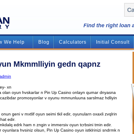
Ca
Find the right loan
w We Help
Blog
Calculators
Initial Consult
yun Mkmmlliyin gedn qapnz
admin
ey- xn
da olan oyun hvskarlar n Pin Up Casino onlayn qumar dnyasna
yi, cazibdar promosyonlar v oyunu mmnunluuna sarslmaz hdliyin
nun geni v mxtlif oyun seimi tkil edir, oyunularn oxaxli zvqlrin
hat edir.
mkdalq edrk ham n zngin v immersiv oyun tcrbsini tmin edir.
ir oyunlara hvsiniz olsun, Pin Up Casino oyun istklrinizi sndrmk n