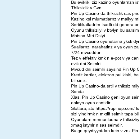
Bu eviklik, ziz kazino oyunlarnzn i
Thlksizlik v Gvn
Pin Up Casino-da thlksizlik sas prior
Kazino xsi mlumatlarnz v maliyy mliy
Sertifikatladrlm tsadfi dd generato
Oyunu thlksizliyi v btvlyn bu sarslm
Mstsna Mtri Dstyi
Pin Up Casino oyunularna yksk dyr v
Suallarnz, narahatlnz v ya oyun 
7/24 mvcuddur.
Tez v effektiv kmk n e-pot v ya canl 
evik dni Seimlri
Mvcud dni seimlri saysind Pin Up C
Kredit kartlar, elektron pul kislri, 
bilrsiniz.
Pin Up Casino-da srtli v thlksiz mli
Sonda
Xlas, Pin Up Casino geni oyun seimi,
onlayn oyun cnntidir.
Slotlara, sto https://rupinup.com/ l
sizi ylndirmk n mxtlif seimlr tapa bil
Oyunularn mmnunluuna v thlksizliy
xmaq istynlr n sas seimdir.
Bu gn qeydiyyatdan kein v znz Pin