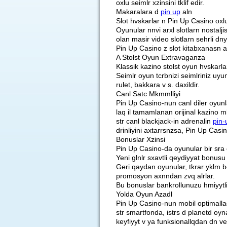
oxlu seimlr xzinsini tklif edir.
Makaralara d
pin up
aln
Slot hvskarlar n Pin Up Casino oxlu 
Oyunular nnvi arxl slotlarn nostaljis
olan masir video slotlarn sehrli dnya
Pin Up Casino z slot kitabxanasn a
A Stolst Oyun Extravaganza
Klassik kazino stolst oyun hvskarl
Seimlr oyun tcrbnizi seimlriniz uy
rulet, bakkara v s. daxildir.
Canl Satc Mkmmlliyi
Pin Up Casino-nun canl diler oyunla
laq il tamamlanan orijinal kazino 
str canl blackjack-in adrenalin
pin-
drinliyini axtarrsnzsa, Pin Up Casino
Bonuslar Xzinsi
Pin Up Casino-da oyunular bir sra 
Yeni glnlr sxavtli qeydiyyat bonusu i
Geri qaydan oyunular, tkrar yklm bo
promosyon axnndan zvq alrlar.
Bu bonuslar bankrollunuzu hmiyytli
Yolda Oyun Azadl
Pin Up Casino-nun mobil optimalla
str smartfonda, istrs d planetd o
keyfiyyt v ya funksionallqdan dn v