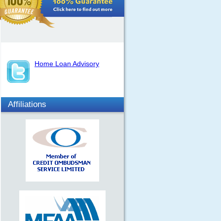
Home Loan Advisory
Affiliations